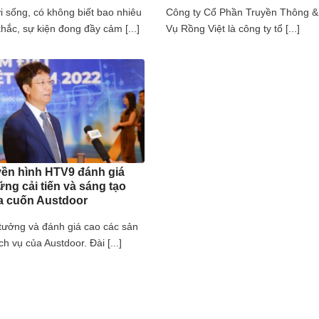
i sống, có không biết bao nhiêu
Công ty Cổ Phần Truyền Thông &
hắc, sự kiện đong đầy cảm [...]
Vụ Rồng Việt là công ty tổ [...]
yền hình HTV9 đánh giá
ng cải tiến và sáng tạo
a cuốn Austdoor
 tưởng và đánh giá cao các sản
h vụ của Austdoor. Đài [...]