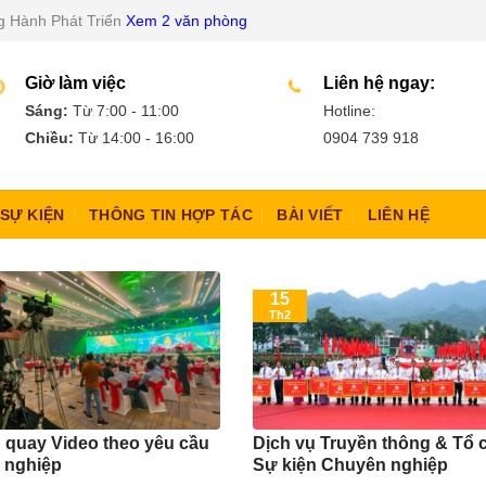
g Hành Phát Triển
Xem 2 văn phòng
Giờ làm việc
Liên hệ ngay:
Sáng:
Từ 7:00 - 11:00
Hotline:
Chiều:
Từ 14:00 - 16:00
0904 739 918
SỰ KIỆN
THÔNG TIN HỢP TÁC
BÀI VIẾT
LIÊN HỆ
15
Th2
 quay Video theo yêu cầu
Dịch vụ Truyền thông & Tổ 
 nghiệp
Sự kiện Chuyên nghiệp