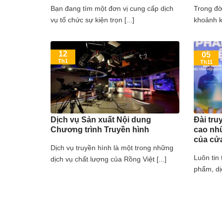
Bạn đang tìm một đơn vị cung cấp dịch
Trong đờ
vụ tổ chức sự kiện trọn [...]
khoảnh k
12
05
Th1
Th11
Dịch vụ Sản xuất Nội dung
Đài tru
Chương trình Truyền hình
cao nhữ
của cử
Dịch vụ truyền hình là một trong những
Luôn tin
dịch vụ chất lượng của Rồng Việt [...]
phẩm, dịc