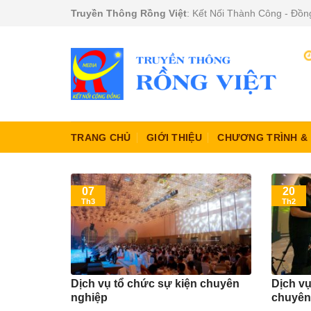
Chuyển
Truyền Thông Rồng Việt
: Kết Nối Thành Công - Đồn
đến
nội
dung
TRANG CHỦ
GIỚI THIỆU
CHƯƠNG TRÌNH & 
07
20
Th3
Th2
Dịch vụ tổ chức sự kiện chuyên
Dịch vụ
nghiệp
chuyên