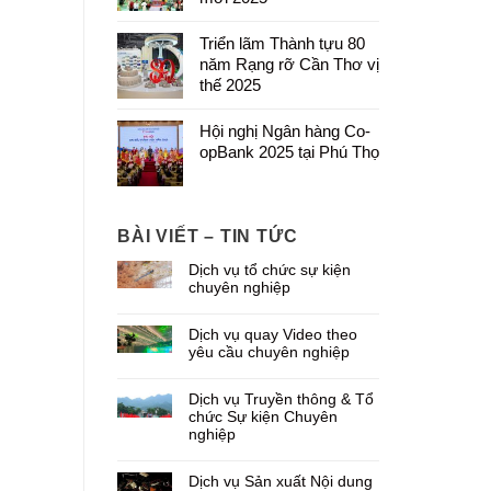
Triển lãm Thành tựu 80
năm Rạng rỡ Cần Thơ vị
thế 2025
Hội nghị Ngân hàng Co-
opBank 2025 tại Phú Thọ
BÀI VIẾT – TIN TỨC
Dịch vụ tổ chức sự kiện
chuyên nghiệp
Dịch vụ quay Video theo
yêu cầu chuyên nghiệp
Dịch vụ Truyền thông & Tổ
chức Sự kiện Chuyên
nghiệp
Dịch vụ Sản xuất Nội dung